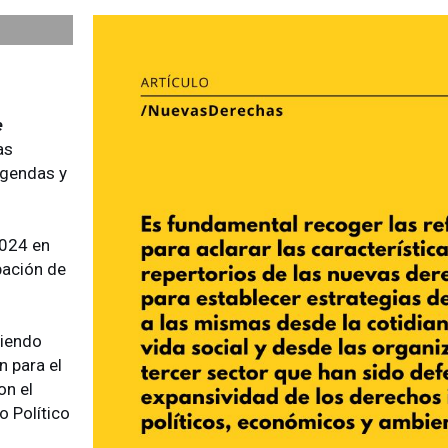
e
as
agendas y
2024 en
pación de
jiendo
n para el
on el
o Político